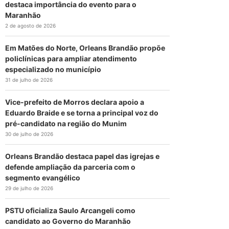
destaca importância do evento para o
Maranhão
2 de agosto de 2026
Em Matões do Norte, Orleans Brandão propõe
policlínicas para ampliar atendimento
especializado no município
31 de julho de 2026
Vice-prefeito de Morros declara apoio a
Eduardo Braide e se torna a principal voz do
pré-candidato na região do Munim
30 de julho de 2026
Orleans Brandão destaca papel das igrejas e
defende ampliação da parceria com o
segmento evangélico
29 de julho de 2026
PSTU oficializa Saulo Arcangeli como
candidato ao Governo do Maranhão