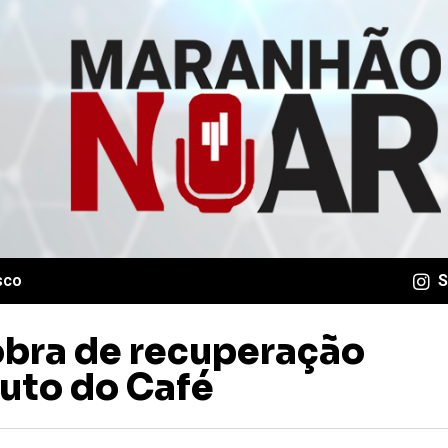
sco
S
obra de recuperação
duto do Café