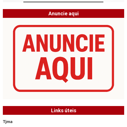
Anuncie aqui
Links úteis
Tjma