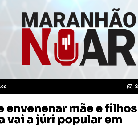
sco
S
 envenenar mãe e filhos
 vai a júri popular em