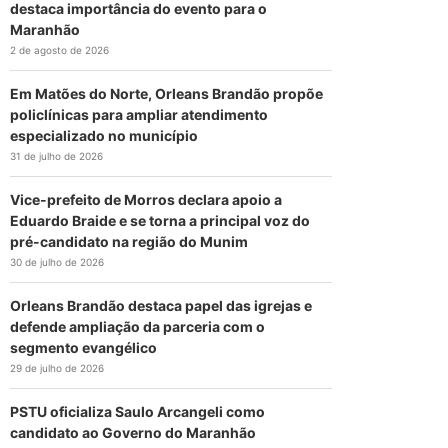
destaca importância do evento para o
Maranhão
2 de agosto de 2026
Em Matões do Norte, Orleans Brandão propõe
policlínicas para ampliar atendimento
especializado no município
31 de julho de 2026
Vice-prefeito de Morros declara apoio a
Eduardo Braide e se torna a principal voz do
pré-candidato na região do Munim
30 de julho de 2026
Orleans Brandão destaca papel das igrejas e
defende ampliação da parceria com o
segmento evangélico
29 de julho de 2026
PSTU oficializa Saulo Arcangeli como
candidato ao Governo do Maranhão