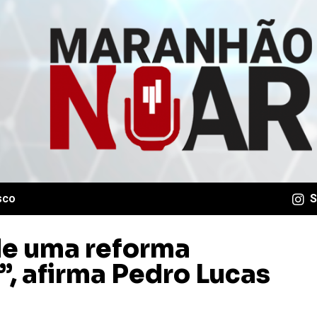
sco
S
 de uma reforma
”, afirma Pedro Lucas