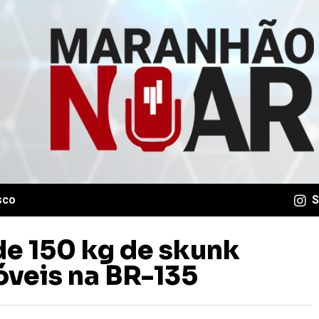
sco
S
e 150 kg de skunk
veis na BR-135