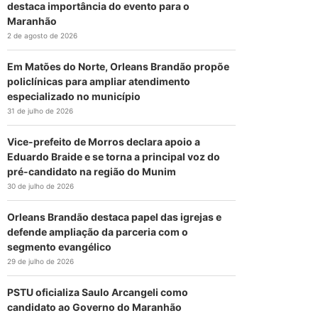
destaca importância do evento para o
Maranhão
2 de agosto de 2026
Em Matões do Norte, Orleans Brandão propõe
policlínicas para ampliar atendimento
especializado no município
31 de julho de 2026
Vice-prefeito de Morros declara apoio a
Eduardo Braide e se torna a principal voz do
pré-candidato na região do Munim
30 de julho de 2026
Orleans Brandão destaca papel das igrejas e
defende ampliação da parceria com o
segmento evangélico
29 de julho de 2026
PSTU oficializa Saulo Arcangeli como
candidato ao Governo do Maranhão