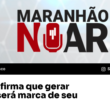
sco
S
firma que gerar
erá marca de seu