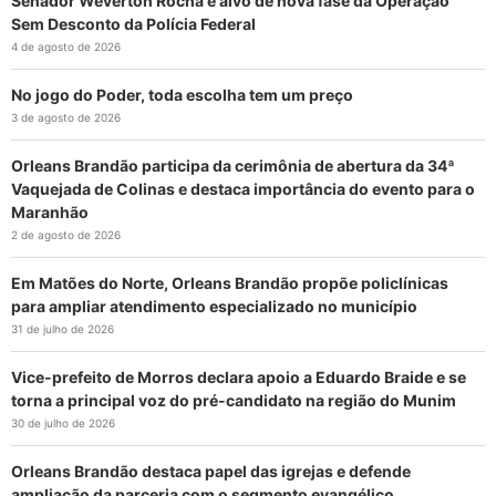
Senador Weverton Rocha é alvo de nova fase da Operação
Sem Desconto da Polícia Federal
4 de agosto de 2026
No jogo do Poder, toda escolha tem um preço
3 de agosto de 2026
Orleans Brandão participa da cerimônia de abertura da 34ª
Vaquejada de Colinas e destaca importância do evento para o
Maranhão
2 de agosto de 2026
Em Matões do Norte, Orleans Brandão propõe policlínicas
para ampliar atendimento especializado no município
31 de julho de 2026
Vice-prefeito de Morros declara apoio a Eduardo Braide e se
torna a principal voz do pré-candidato na região do Munim
30 de julho de 2026
Orleans Brandão destaca papel das igrejas e defende
ampliação da parceria com o segmento evangélico