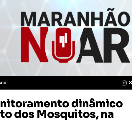
sco
S
nitoramento dinâmico
ito dos Mosquitos, na