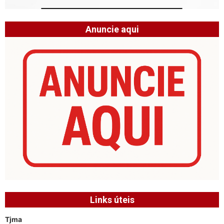
Anuncie aqui
Links úteis
Tjma